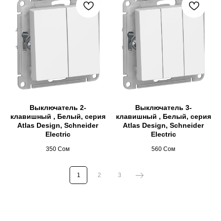
Выключатель 2-
Выключатель 3-
клавишный , Белый, серия
клавишный , Белый, серия
Atlas Design, Schneider
Atlas Design, Schneider
Electric
Electric
350
Сом
560
Сом
1
2
3
Люстры Бишкек, бра, светильники, споты, софиты,
шинопровод, освещение Бишкек, лампочки, мун лайт,
moon light, лента, светодиодная лента, интерьер,
дизайн, ремонт, светильники бишкек, ремонт бишкек,