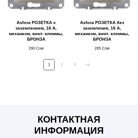
Asfora РОЗЕТКА с
Asfora РОЗЕТКА без
заземлением, 16 А,
заземления, 16 А,
механизм, винт. клеммы,
механизм, винт. клеммы,
БРОНЗА
БРОНЗА
290
Сом
285
Сом
1
2
3
Люстры Бишкек, бра, светильники, споты, софиты,
шинопровод, освещение Бишкек, лампочки, мун лайт,
moon light, лента, светодиодная лента, интерьер,
дизайн, ремонт, светильники бишкек, ремонт бишкек,
розетки, розетки бишкек, шнайдер розетки, шнайдер
бишкек, розетки Schneider Electric
КОНТАКТНАЯ
ИНФОРМАЦИЯ