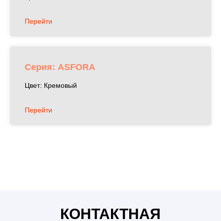
Перейти
Серия: ASFORA
Цвет: Кремовый
Перейти
Люстры Бишкек, бра, светильники, споты, софиты,
шинопровод, освещение Бишкек, лампочки, мун лайт,
moon light, лента, светодиодная лента, интерьер,
дизайн, ремонт, светильники бишкек, ремонт бишкек,
розетки, розетки бишкек, шнайдер розетки, шнайдер
бишкек, розетки Schneider Electric
КОНТАКТНАЯ