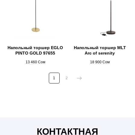
Напольный торшер EGLO
Напольный торшер MLT
PINTO GOLD 97655
Arc of serenity
13 460
Сом
18 900
Сом
1
2
Люстры Бишкек, бра, светильники, споты, софиты,
шинопровод, освещение Бишкек, лампочки, мун лайт,
moon light, лента, светодиодная лента, интерьер,
дизайн, ремонт, светильники бишкек, ремонт бишкек,
розетки, розетки бишкек, шнайдер розетки, шнайдер
бишкек, розетки Schneider Electric
КОНТАКТНАЯ