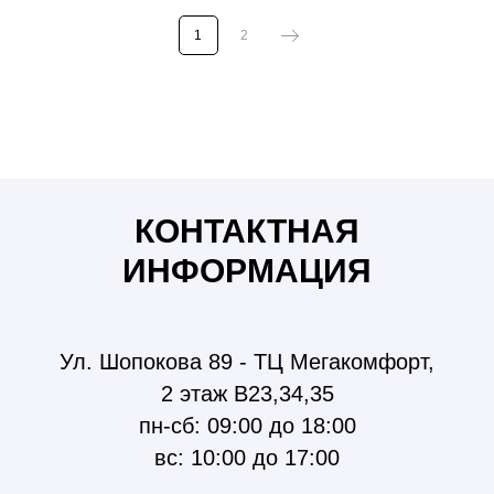
1
2
Люстры Бишкек, бра, светильники, споты, софиты,
шинопровод, освещение Бишкек, лампочки, мун лайт,
moon light, лента, светодиодная лента, интерьер,
дизайн, ремонт, светильники бишкек, ремонт бишкек,
розетки, розетки бишкек, шнайдер розетки, шнайдер
бишкек, розетки Schneider Electric
КОНТАКТНАЯ
ИНФОРМАЦИЯ
Ул. Шопокова 89 - ТЦ Мегакомфорт,
2 этаж В23,34,35
пн-сб: 09:00 до 18:00
вс: 10:00 до 17:00