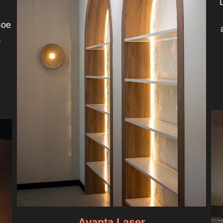
вое
,
Avanta Laser