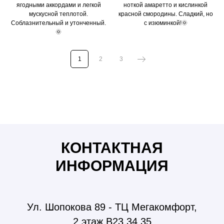
ягодными аккордами и легкой
ноткой амаретто и кислинкой
мускусной теплотой.
красной смородины. Сладкий, но
Соблазнительный и утонченный.
с изюминкой!🌞
🌞
1
2
3
Люстры Бишкек, бра, светильники, споты, софиты,
шинопровод, освещение Бишкек, лампочки, мун лайт,
moon light, лента, светодиодная лента, интерьер,
дизайн, ремонт, светильники бишкек, ремонт бишкек,
розетки, розетки бишкек, шнайдер розетки, шнайдер
бишкек, розетки Schneider Electric
КОНТАКТНАЯ
ИНФОРМАЦИЯ
Ул. Шопокова 89 - ТЦ Мегакомфорт,
2 этаж В23,34,35