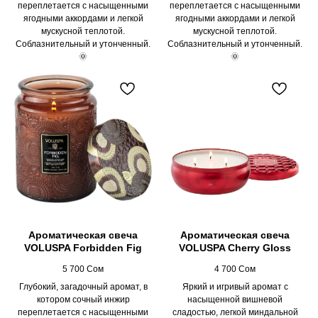
переплетается с насыщенными
переплетается с насыщенными
ягодными аккордами и легкой
ягодными аккордами и легкой
мускусной теплотой.
мускусной теплотой.
Соблазнительный и утонченный.
Соблазнительный и утонченный.
🌞
🌞
Ароматическая свеча
Ароматическая свеча
VOLUSPA Forbidden Fig
VOLUSPA Cherry Gloss
5 700
Сом
4 700
Сом
Глубокий, загадочный аромат, в
Яркий и игривый аромат с
котором сочный инжир
насыщенной вишневой
переплетается с насыщенными
сладостью, легкой миндальной