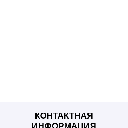
Люстры Бишкек, бра, светильники, споты, софиты,
шинопровод, освещение Бишкек, лампочки, мун лайт,
moon light, лента, светодиодная лента, интерьер,
дизайн, ремонт, светильники бишкек, ремонт бишкек,
розетки, розетки бишкек, шнайдер розетки, шнайдер
бишкек, розетки Schneider Electric
КОНТАКТНАЯ
ИНФОРМАЦИЯ