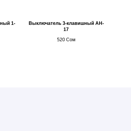
ный 1-
Выключатель 3-клавишный AH-
17
520
Сом
 лампочки, мун лайт,
кек, ремонт бишкек,
ric