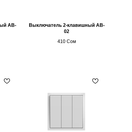
ый AB-
Выключатель 2-клавишный AB-
02
410
Сом