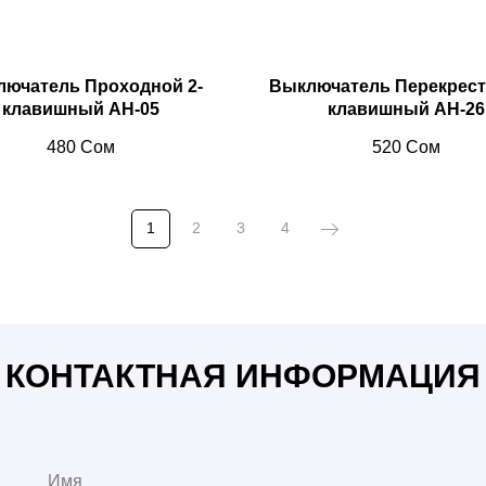
ючатель Проходной 2-
Выключатель Перекрест
клавишный AH-05
клавишный AH-26
480
Сом
520
Сом
1
2
3
4
 светильники, споты, софиты, шинопровод, освещение Бишкек,
ветодиодная лента, интерьер, дизайн, ремонт, светильники биш
кек, шнайдер розетки, шнайдер бишкек, розетки Schneider Elect
КОНТАКТНАЯ ИНФОРМАЦИЯ