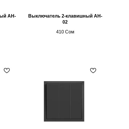
ый AH-
Выключатель 2-клавишный AH-
02
410
Сом