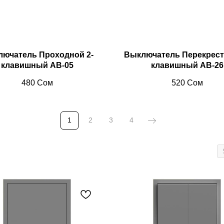
ючатель Проходной 2-
Выключатель Перекрест
клавишный AB-05
клавишный AB-26
480
Сом
520
Сом
1
2
3
4