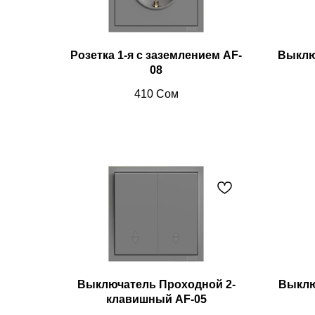
Розетка 1-я с заземлением AF-
Выклю
08
410
Сом
Выключатель Проходной 2-
Выклю
клавишный AF-05