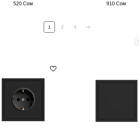
520
Сом
910
Сом
1
2
3