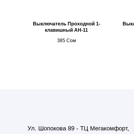
Выключатель Проходной 1-
Выкл
клавишный AH-11
385
Сом
Люстры Бишкек, бра,
moon light, лента, с
розетки, розетки биш
Ул. Шопокова 89 - ТЦ Мегакомфорт,